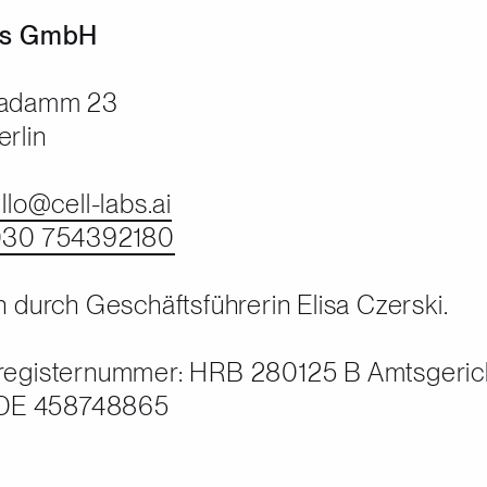
bs GmbH
iadamm 23
rlin
llo@cell-labs.ai
030 754392180
n durch Geschäftsführerin Elisa Czerski.
egisternummer: HRB 280125 B Amtsgericht:
: DE 458748865