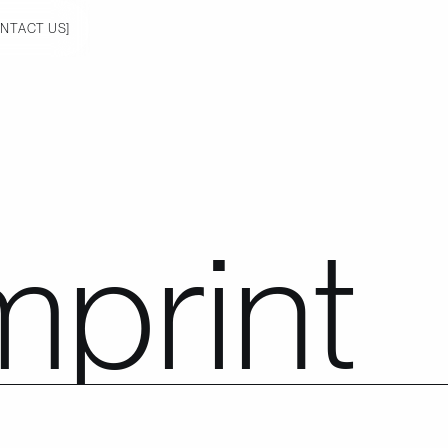
O
N
T
A
C
T
U
S
]
mprint