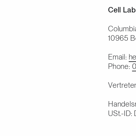
Cell La
Columb
10965 Be
Email:
he
Phone:
Vertrete
Handelsr
USt.-ID