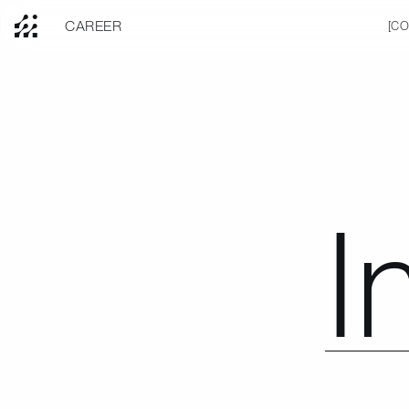
C
A
R
E
E
R
[
C
I